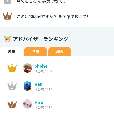
今のところ を英語で教えて!
この建物は何ですか？ を英語で教えて!
アドバイザーランキング
週間
月間
総合
Shohei
回答数：138
Ken
回答数：119
Hiro
回答数：110