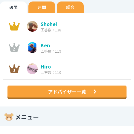
週間
月間
総合
Shohei
回答数：138
Ken
回答数：119
Hiro
回答数：110
アドバイザー一覧
メニュー