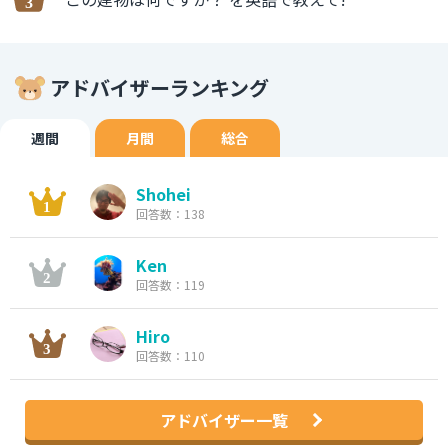
アドバイザーランキング
週間
月間
総合
Shohei
回答数：138
Ken
回答数：119
Hiro
回答数：110
アドバイザー一覧