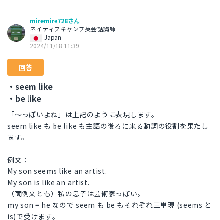
miremire728さん
ネイティブキャンプ英会話講師
Japan
2024/11/18 11:39
回答
・seem like
・be like
「～っぽいよね」は上記のように表現します。
seem like も be like も主語の後ろに来る動詞の役割を果たし
ます。
例文：
My son seems like an artist.
My son is like an artist.
（両例文とも）私の息子は芸術家っぽい。
my son = he なので seem も be もそれぞれ三単現 (seems と
is)で受けます。