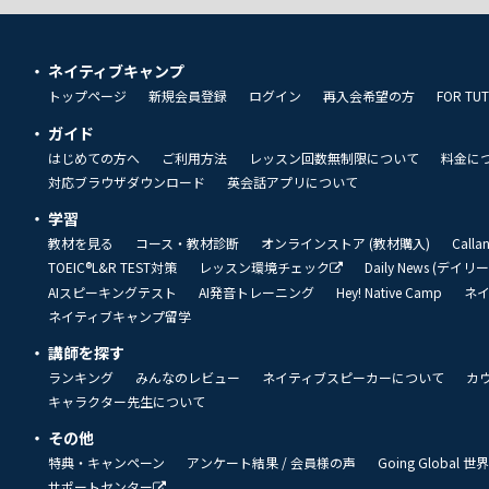
ネイティブキャンプ
トップページ
新規会員登録
ログイン
再入会希望の方
FOR TU
ガイド
はじめての方へ
ご利用方法
レッスン回数無制限について
料金に
対応ブラウザダウンロード
英会話アプリについて
学習
教材を見る
コース・教材診断
オンラインストア (教材購入)
Call
TOEIC®L&R TEST対策
レッスン環境チェック
Daily News (デイ
AIスピーキングテスト
AI発音トレーニング
Hey! Native Camp
ネ
ネイティブキャンプ留学
講師を探す
ランキング
みんなのレビュー
ネイティブスピーカーについて
カ
キャラクター先生について
その他
特典・キャンペーン
アンケート結果 / 会員様の声
Going Global
サポートセンター