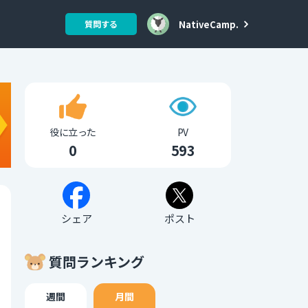
NativeCamp.
質問する
役に立った
PV
0
593
シェア
ポスト
質問ランキング
週間
月間