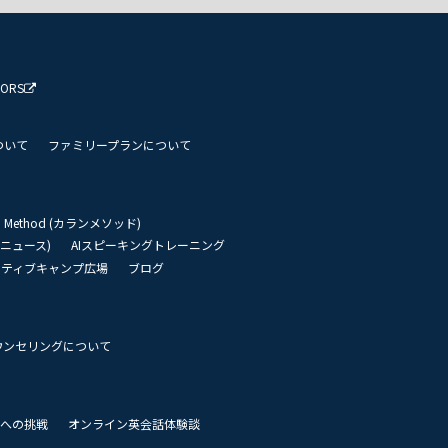
TORS
ついて
ファミリープランについて
an Method (カランメソッド)
リーニュース)
AIスピーキングトレーニング
イティブキャンプ広場
ブログ
ウンセリングについて
 世界への挑戦
オンライン英会話体験談