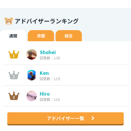
アドバイザーランキング
週間
月間
総合
Shohei
回答数：138
Ken
回答数：119
Hiro
回答数：110
アドバイザー一覧