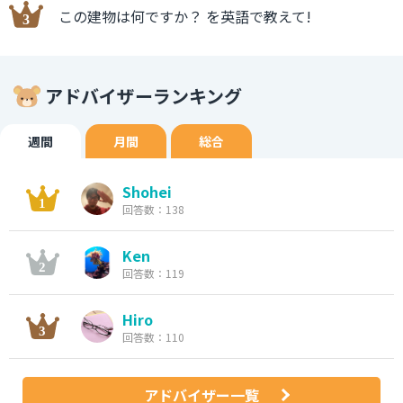
この建物は何ですか？ を英語で教えて!
アドバイザーランキング
週間
月間
総合
Shohei
回答数：138
Ken
回答数：119
Hiro
回答数：110
アドバイザー一覧