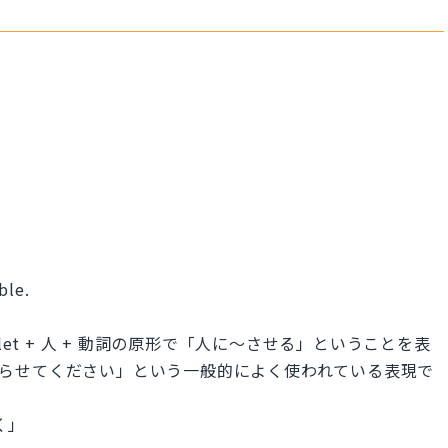
ble.
et + 人 + 動詞の原形で「人に～させる」ということを表
ow で「知らせてください」という一般的によく使われている表現で
早く」