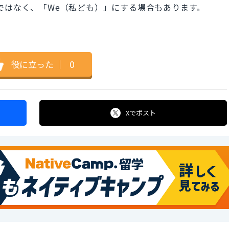
ではなく、「We（私ども）」にする場合もあります。
役に立った
｜
0
Xで
ポスト