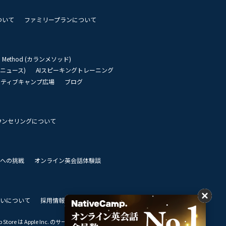
ついて
ファミリープランについて
an Method (カランメソッド)
リーニュース)
AIスピーキングトレーニング
イティブキャンプ広場
ブログ
ウンセリングについて
 世界への挑戦
オンライン英会話体験談
いについて
採用情報
私達のビジョン
Store は Apple Inc. のサービスマークです。