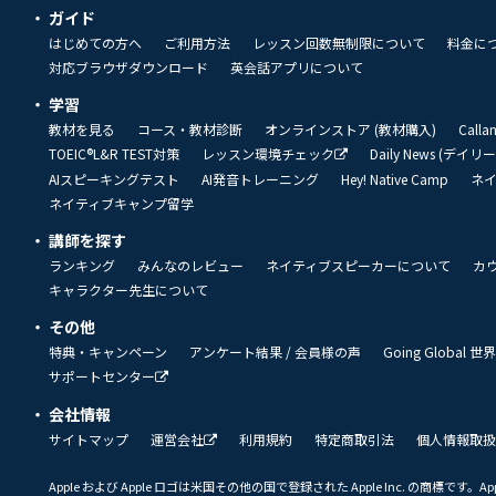
ガイド
はじめての方へ
ご利用方法
レッスン回数無制限について
料金に
対応ブラウザダウンロード
英会話アプリについて
学習
教材を見る
コース・教材診断
オンラインストア (教材購入)
Call
TOEIC®L&R TEST対策
レッスン環境チェック
Daily News (デイ
AIスピーキングテスト
AI発音トレーニング
Hey! Native Camp
ネ
ネイティブキャンプ留学
講師を探す
ランキング
みんなのレビュー
ネイティブスピーカーについて
カ
キャラクター先生について
その他
特典・キャンペーン
アンケート結果 / 会員様の声
Going Global
サポートセンター
会社情報
サイトマップ
運営会社
利用規約
特定商取引法
個人情報取扱
Apple および Apple ロゴは米国その他の国で登録された Apple Inc. の商標です。App 