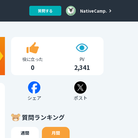
NativeCamp.
質問する
役に立った
PV
0
2,341
シェア
ポスト
質問ランキング
週間
月間