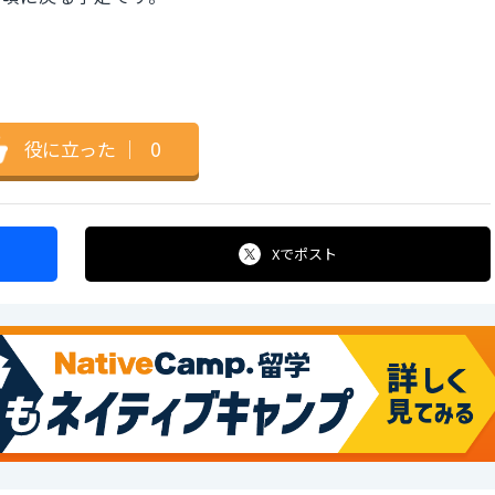
役に立った
｜
0
Xで
ポスト