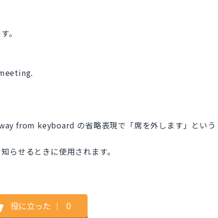
です。
い
 meeting.
。
y from keyboard の省略表現で「席を外します」という
を知らせるときに使用されます。
役に立った
｜
0