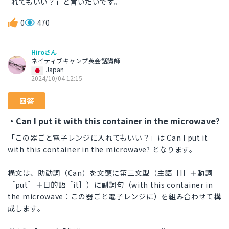
れてもいい？」と言いたいです。
0
470
Hiroさん
ネイティブキャンプ英会話講師
Japan
2024/10/04 12:15
回答
・Can I put it with this container in the microwave?
「この器ごと電子レンジに入れてもいい？」は Can I put it
with this container in the microwave? となります。
構文は、助動詞（Can）を文頭に第三文型（主語［I］＋動詞
［put］＋目的語［it］）に副詞句（with this container in
the microwave：この器ごと電子レンジに）を組み合わせて構
成します。