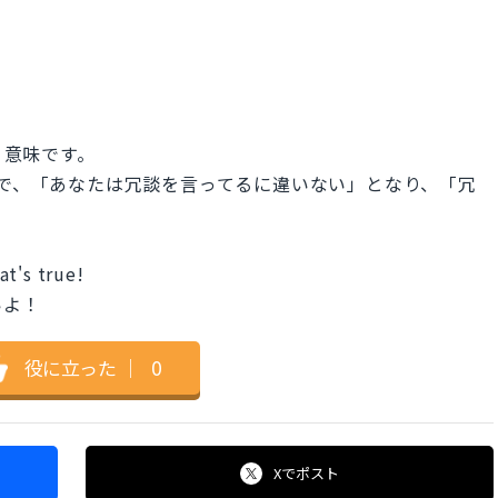
う意味です。
味で、「あなたは冗談を言ってるに違いない」となり、「冗
at's true!
いよ！
役に立った
｜
0
Xで
ポスト