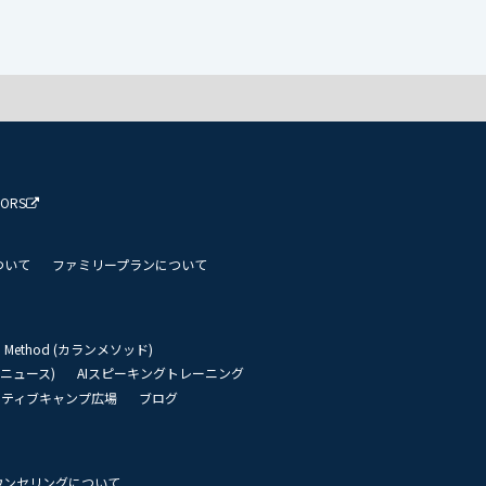
TORS
ついて
ファミリープランについて
an Method (カランメソッド)
リーニュース)
AIスピーキングトレーニング
イティブキャンプ広場
ブログ
ウンセリングについて