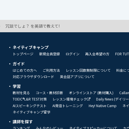
冗談でしょ？ を英語で教えて!
ネイティブキャンプ
トップページ
新規会員登録
ログイン
再入会希望の方
FOR TU
ガイド
はじめての方へ
ご利用方法
レッスン回数無制限について
料金に
対応ブラウザダウンロード
英会話アプリについて
学習
教材を見る
コース・教材診断
オンラインストア (教材購入)
Call
TOEIC®L&R TEST対策
レッスン環境チェック
Daily News (デイ
AIスピーキングテスト
AI発音トレーニング
Hey! Native Camp
ネ
ネイティブキャンプ留学
講師を探す
ランキング
みんなのレビュー
ネイティブスピーカーについて
カ