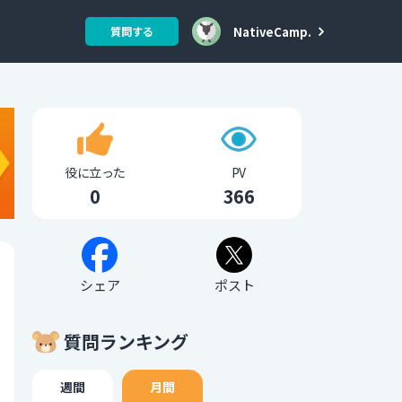
NativeCamp.
質問する
役に立った
PV
0
366
シェア
ポスト
質問ランキング
週間
月間