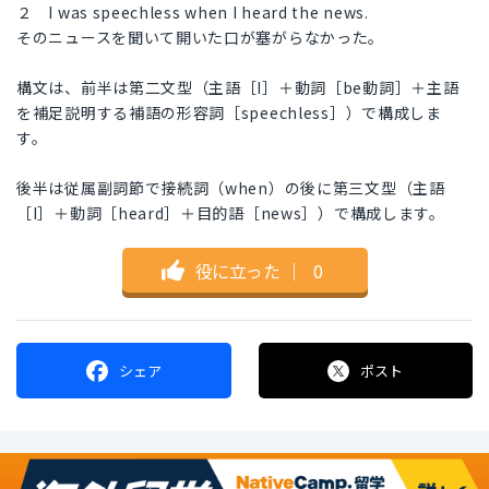
２ I was speechless when I heard the news.
そのニュースを聞いて開いた口が塞がらなかった。
構文は、前半は第二文型（主語［I］＋動詞［be動詞］＋主語
を補足説明する補語の形容詞［speechless］）で構成しま
す。
後半は従属副詞節で接続詞（when）の後に第三文型（主語
［I］＋動詞［heard］＋目的語［news］）で構成します。
役に立った
｜
0
シェア
ポスト