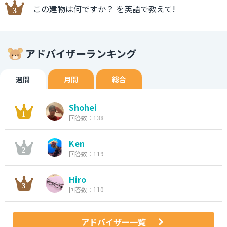
この建物は何ですか？ を英語で教えて!
アドバイザーランキング
週間
月間
総合
Shohei
回答数：138
Ken
回答数：119
Hiro
回答数：110
アドバイザー一覧