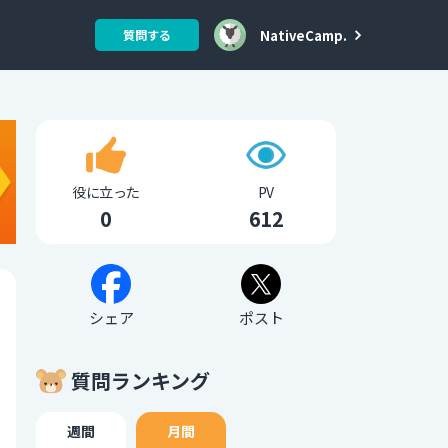
NativeCamp.
質問する
役に立った
PV
0
612
シェア
ポスト
質問ランキング
週間
月間