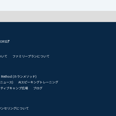
TORS
ついて
ファミリープランについて
an Method (カランメソッド)
リーニュース)
AIスピーキングトレーニング
イティブキャンプ広場
ブログ
ウンセリングについて