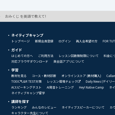
おみくじ を英語で教えて!
ネイティブキャンプ
トップページ
新規会員登録
ログイン
再入会希望の方
FOR TU
ガイド
はじめての方へ
ご利用方法
レッスン回数無制限について
料金に
対応ブラウザダウンロード
英会話アプリについて
学習
教材を見る
コース・教材診断
オンラインストア (教材購入)
Call
TOEIC®L&R TEST対策
レッスン環境チェック
Daily News (デイ
AIスピーキングテスト
AI発音トレーニング
Hey! Native Camp
ネ
ネイティブキャンプ留学
講師を探す
ランキング
みんなのレビュー
ネイティブスピーカーについて
カ
キャラクター先生について