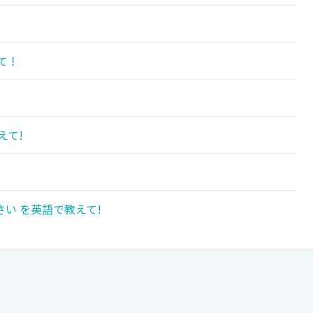
て！
えて!
い を英語で教えて!