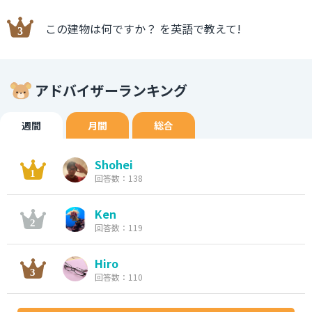
この建物は何ですか？ を英語で教えて!
アドバイザーランキング
週間
月間
総合
Shohei
回答数：138
Ken
回答数：119
Hiro
回答数：110