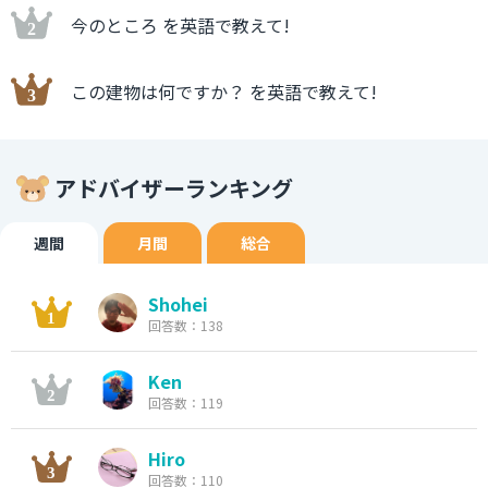
今のところ を英語で教えて!
この建物は何ですか？ を英語で教えて!
アドバイザーランキング
週間
月間
総合
Shohei
回答数：138
Ken
回答数：119
Hiro
回答数：110