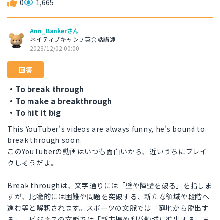
0
1,665
Ann_Bankerさん
ネイティブキャンプ英会話講師
2023/12/02 00:00
回答
・To break through
・To make a breakthrough
・To hit it big
This YouTuber's videos are always funny, he's bound to
break through soon.
このYouTuberの動画はいつも面白いから、近いうちにブレイ
クしそうだよ。
Break throughは、文字通りには「壁や障壁を破る」を指しま
すが、比喩的には困難や問題を突破する、新たな領域や段階へ
進む等と解釈されます。スポーツの文脈では「窮地から脱出す
る」、ビジネスの文脈では「新市場や利益領域に進出する」ま