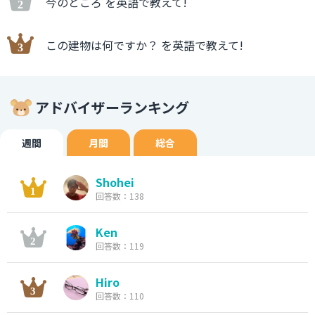
今のところ を英語で教えて!
この建物は何ですか？ を英語で教えて!
アドバイザーランキング
週間
月間
総合
Shohei
回答数：138
Ken
回答数：119
Hiro
回答数：110