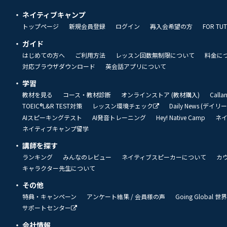
ネイティブキャンプ
トップページ
新規会員登録
ログイン
再入会希望の方
FOR TU
ガイド
はじめての方へ
ご利用方法
レッスン回数無制限について
料金に
対応ブラウザダウンロード
英会話アプリについて
学習
教材を見る
コース・教材診断
オンラインストア (教材購入)
Call
TOEIC®L&R TEST対策
レッスン環境チェック
Daily News (デイ
AIスピーキングテスト
AI発音トレーニング
Hey! Native Camp
ネ
ネイティブキャンプ留学
講師を探す
ランキング
みんなのレビュー
ネイティブスピーカーについて
カ
キャラクター先生について
その他
特典・キャンペーン
アンケート結果 / 会員様の声
Going Global
サポートセンター
会社情報