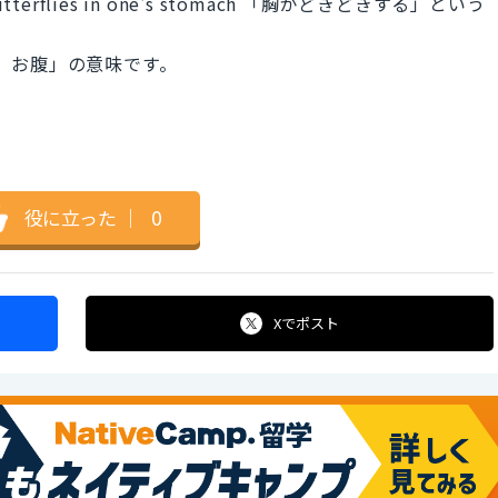
rflies in one's stomach 「胸がどきどきする」という
は「胃、お腹」の意味です。
役に立った
｜
0
Xで
ポスト