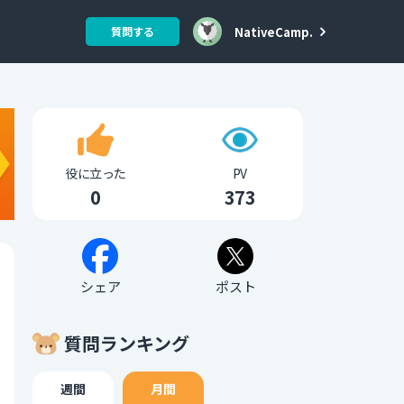
NativeCamp.
質問する
役に立った
PV
0
373
シェア
ポスト
質問ランキング
週間
月間