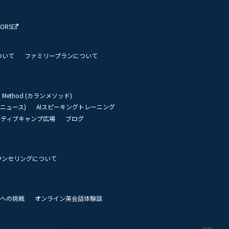
TORS
ついて
ファミリープランについて
an Method (カランメソッド)
リーニュース)
AIスピーキングトレーニング
イティブキャンプ広場
ブログ
ウンセリングについて
 世界への挑戦
オンライン英会話体験談