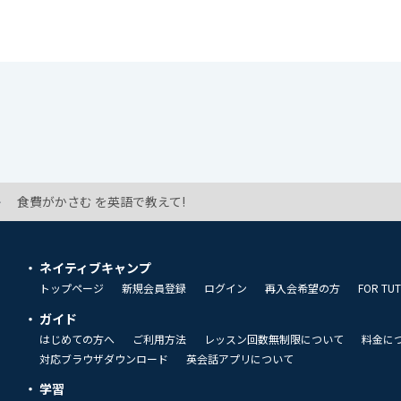
食費がかさむ を英語で教えて!
ネイティブキャンプ
トップページ
新規会員登録
ログイン
再入会希望の方
FOR TU
ガイド
はじめての方へ
ご利用方法
レッスン回数無制限について
料金に
対応ブラウザダウンロード
英会話アプリについて
学習