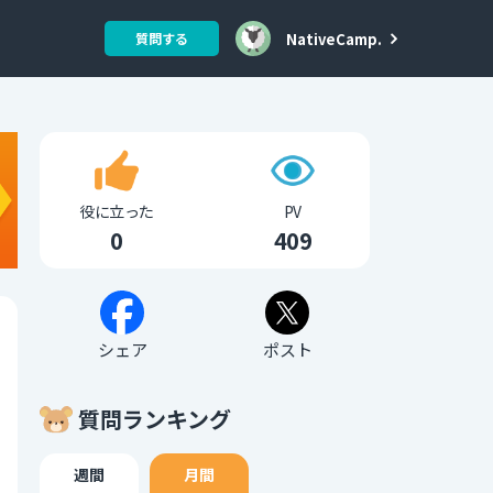
NativeCamp.
質問する
役に立った
PV
0
409
シェア
ポスト
質問ランキング
週間
月間