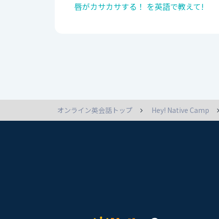
唇がカサカサする！ を英語で教えて!
オンライン英会話トップ
Hey! Native Camp