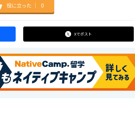
役に立った
｜
0
Xで
ポスト