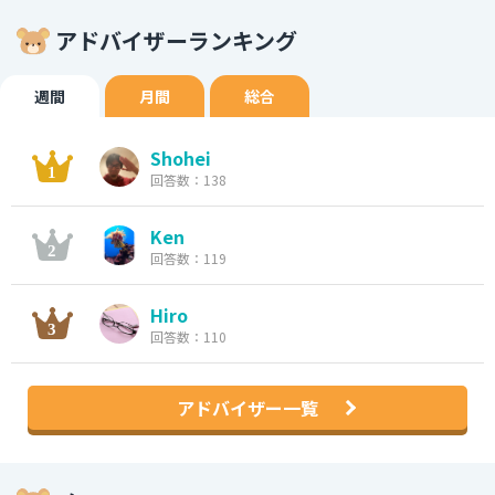
アドバイザーランキング
週間
月間
総合
Shohei
回答数：138
Ken
回答数：119
Hiro
回答数：110
アドバイザー一覧