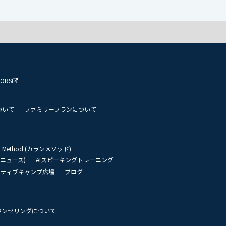
TORS
ついて
ファミリープランについて
an Method (カランメソッド)
リーニュース)
AIスピーキングトレーニング
イティブキャンプ広場
ブログ
ウンセリングについて