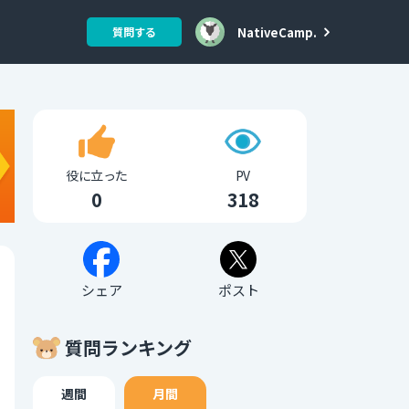
NativeCamp.
質問する
役に立った
PV
0
318
シェア
ポスト
質問ランキング
週間
月間