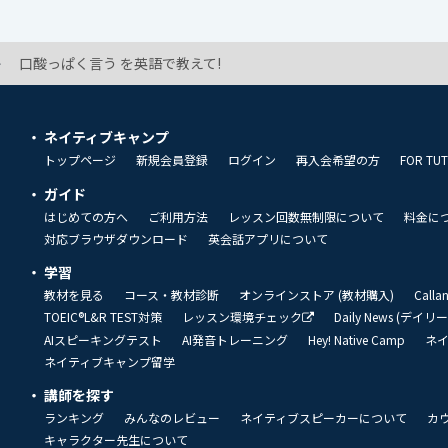
口酸っぱく言う を英語で教えて!
ネイティブキャンプ
トップページ
新規会員登録
ログイン
再入会希望の方
FOR TU
ガイド
はじめての方へ
ご利用方法
レッスン回数無制限について
料金に
対応ブラウザダウンロード
英会話アプリについて
学習
教材を見る
コース・教材診断
オンラインストア (教材購入)
Call
TOEIC®L&R TEST対策
レッスン環境チェック
Daily News (デイ
AIスピーキングテスト
AI発音トレーニング
Hey! Native Camp
ネ
ネイティブキャンプ留学
講師を探す
ランキング
みんなのレビュー
ネイティブスピーカーについて
カ
キャラクター先生について