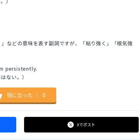
ょ。）
口酸っぱく」などの意味を表す副詞ですが、「粘り強く」「根気強
m persistently.
要はない。）
役に立った
｜
0
Xで
ポスト