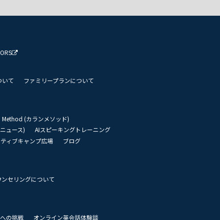
TORS
ついて
ファミリープランについて
an Method (カランメソッド)
リーニュース)
AIスピーキングトレーニング
イティブキャンプ広場
ブログ
ウンセリングについて
 世界への挑戦
オンライン英会話体験談