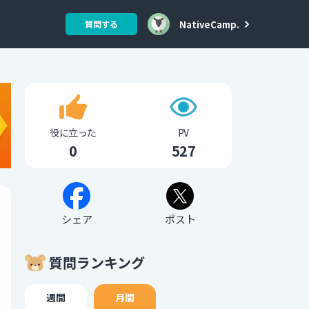
NativeCamp.
質問する
役に立った
PV
0
527
シェア
ポスト
質問ランキング
週間
月間