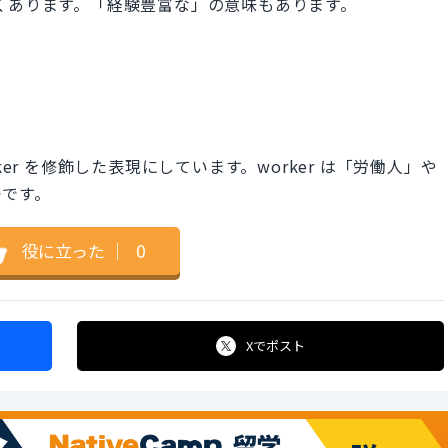
ともよくあります。「経験豊富な」の意味もあります。
orker を修飾した表現にしています。worker は「労働人」や
語です。
役に立った
｜
0
Xで
ポスト