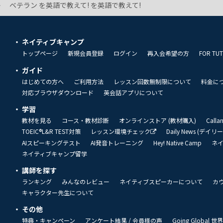
ベテラン を英語で教えて! を英語で教えて!
ネイティブキャンプ
トップページ
新規会員登録
ログイン
再入会希望の方
FOR TU
ガイド
はじめての方へ
ご利用方法
レッスン回数無制限について
料金に
対応ブラウザダウンロード
英会話アプリについて
学習
教材を見る
コース・教材診断
オンラインストア (教材購入)
Call
TOEIC®L&R TEST対策
レッスン環境チェック
Daily News (デイ
AIスピーキングテスト
AI発音トレーニング
Hey! Native Camp
ネ
ネイティブキャンプ留学
講師を探す
ランキング
みんなのレビュー
ネイティブスピーカーについて
カ
キャラクター先生について
その他
特典・キャンペーン
アンケート結果 / 会員様の声
Going Global