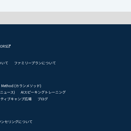
TORS
ついて
ファミリープランについて
an Method (カランメソッド)
リーニュース)
AIスピーキングトレーニング
イティブキャンプ広場
ブログ
ウンセリングについて