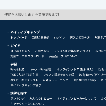
催促をお願いします を英語で教えて!
ネイティブキャンプ
トップページ
新規会員登録
ログイン
再入会希望の方
FOR TU
ガイド
はじめての方へ
ご利用方法
レッスン回数無制限について
料金に
対応ブラウザダウンロード
英会話アプリについて
学習
教材を見る
コース・教材診断
オンラインストア (教材購入)
Call
TOEIC®L&R TEST対策
レッスン環境チェック
Daily News (デイ
AIスピーキングテスト
AI発音トレーニング
Hey! Native Camp
ネ
ネイティブキャンプ留学
講師を探す
ランキング
みんなのレビュー
ネイティブスピーカーについて
カ
キャラクター先生について