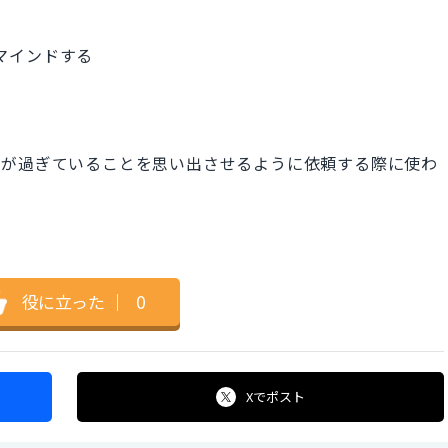
リマインドする
。
限が過ぎていることを思い出させるように依頼する際に使わ
役に立った
｜
0
Xで
ポスト