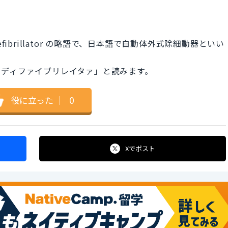
al Defibrillator の略語で、日本語で自動体外式除細動器といい
 ディファイブリレイタァ」と読みます。
役に立った
｜
0
Xで
ポスト