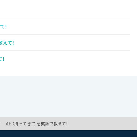
て!
教えて!
!
AED持ってきて を英語で教えて!