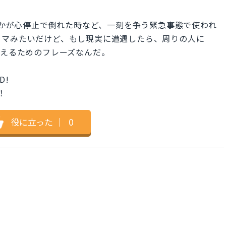
」は、誰かが心停止で倒れた時など、一刻を争う緊急事態で使われ
ラマみたいだけど、もし現実に遭遇したら、周りの人に
伝えるためのフレーズなんだ。
D!
！
役に立った
｜
0