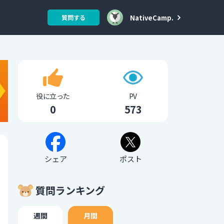
NativeCamp.
質問する
役に立った
PV
0
573
シェア
ポスト
質問ランキング
週間
月間