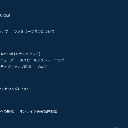
TORS
ついて
ファミリープランについて
an Method (カランメソッド)
リーニュース)
AIスピーキングトレーニング
イティブキャンプ広場
ブログ
ウンセリングについて
 世界への挑戦
オンライン英会話体験談