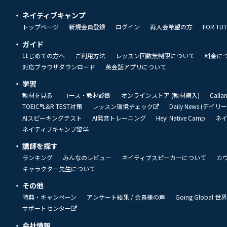
ネイティブキャンプ
トップページ
新規会員登録
ログイン
再入会希望の方
FOR TU
ガイド
はじめての方へ
ご利用方法
レッスン回数無制限について
料金に
対応ブラウザダウンロード
英会話アプリについて
学習
教材を見る
コース・教材診断
オンラインストア (教材購入)
Call
TOEIC®L&R TEST対策
レッスン環境チェック
Daily News (デイ
AIスピーキングテスト
AI発音トレーニング
Hey! Native Camp
ネ
ネイティブキャンプ留学
講師を探す
ランキング
みんなのレビュー
ネイティブスピーカーについて
カ
キャラクター先生について
その他
特典・キャンペーン
アンケート結果 / 会員様の声
Going Global
サポートセンター
会社情報