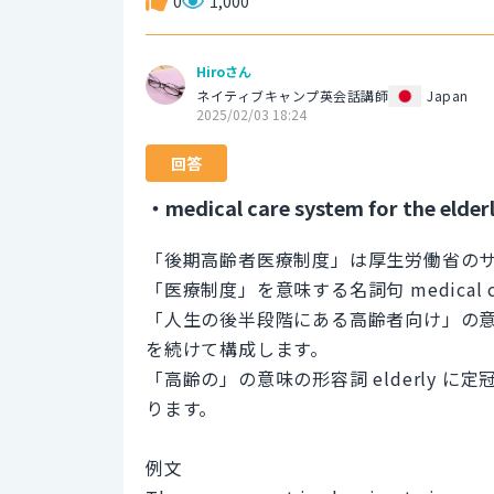
0
1,000
Hiroさん
ネイティブキャンプ英会話講師
Japan
2025/02/03 18:24
回答
・medical care system for the elderly 
「後期高齢者医療制度」は厚生労働省の
「医療制度」を意味する名詞句 medical car
「人生の後半段階にある高齢者向け」の意味の形容詞句 for
を続けて構成します。
「高齢の」の意味の形容詞 elderly に
ります。
例文