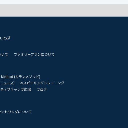
TORS
ついて
ファミリープランについて
an Method (カランメソッド)
リーニュース)
AIスピーキングトレーニング
イティブキャンプ広場
ブログ
ウンセリングについて