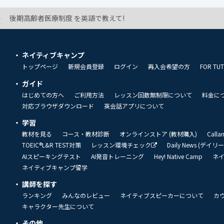
後期高齢者医療制度 を英語で教えて!
ネイティブキャンプ
トップページ
新規会員登録
ログイン
再入会希望の方
FOR TU
ガイド
はじめての方へ
ご利用方法
レッスン回数無制限について
料金に
対応ブラウザダウンロード
英会話アプリについて
学習
教材を見る
コース・教材診断
オンラインストア (教材購入)
Call
TOEIC®L&R TEST対策
レッスン環境チェック
Daily News (デイ
AIスピーキングテスト
AI発音トレーニング
Hey! Native Camp
ネ
ネイティブキャンプ留学
講師を探す
ランキング
みんなのレビュー
ネイティブスピーカーについて
カ
キャラクター先生について
その他