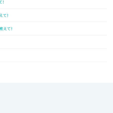
て!
えて!
教えて!