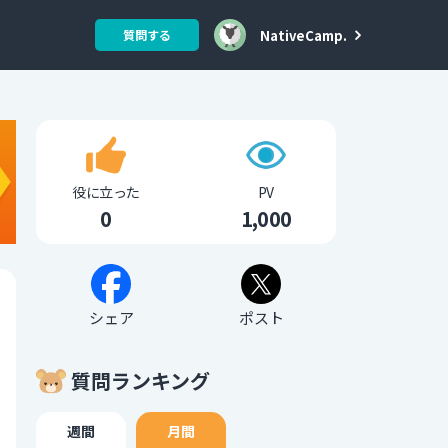
NativeCamp.
質問する
役に立った
PV
0
1,000
シェア
ポスト
質問ランキング
週間
月間