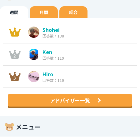
週間
月間
総合
Shohei
回答数：138
Ken
回答数：119
Hiro
回答数：110
アドバイザー一覧
メニュー