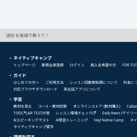
迷信 を英語で教えて！
ネイティブキャンプ
トップページ
新規会員登録
ログイン
再入会希望の方
FOR TU
ガイド
はじめての方へ
ご利用方法
レッスン回数無制限について
料金に
対応ブラウザダウンロード
英会話アプリについて
学習
教材を見る
コース・教材診断
オンラインストア (教材購入)
Call
TOEIC®L&R TEST対策
レッスン環境チェック
Daily News (デイ
AIスピーキングテスト
AI発音トレーニング
Hey! Native Camp
ネ
ネイティブキャンプ留学
講師を探す