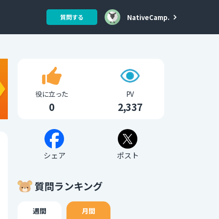
NativeCamp.
質問する
役に立った
PV
0
2,337
シェア
ポスト
質問ランキング
週間
月間