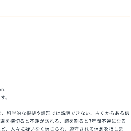
on.
ます。
う意味で、科学的な根拠や論理では説明できない、古くからある信
道を横切ると不運が訪れる、鏡を割ると7年間不運になる
れど、人々に疑いなく信じられ、遵守される信念を指しま