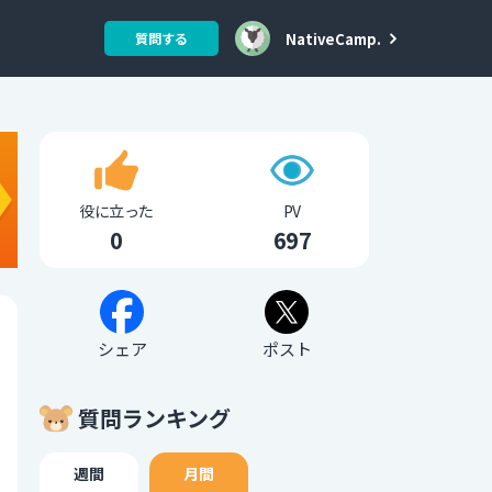
NativeCamp.
質問する
役に立った
PV
0
697
シェア
ポスト
質問ランキング
週間
月間