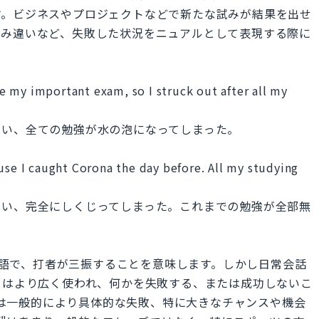
す。ビジネスやプロジェクトなどで新たな試みが結果を出せ
込み違いなど、失敗した状況をニュアルとして表現する際に
 my important exam, so I struck out after all my
まい、全ての勉強が水の泡になってしまった。
use I caught Corona the day before. All my studying
まい、完全にしくじってしまった。これまでの勉強が全部無
も野球の用語で、打者が三振することを意味します。しかし日常会話
out"はより広く使われ、何かを失敗する、または成功しないこ
f"は一般的により具体的な失敗、特に大きなチャンスや機会