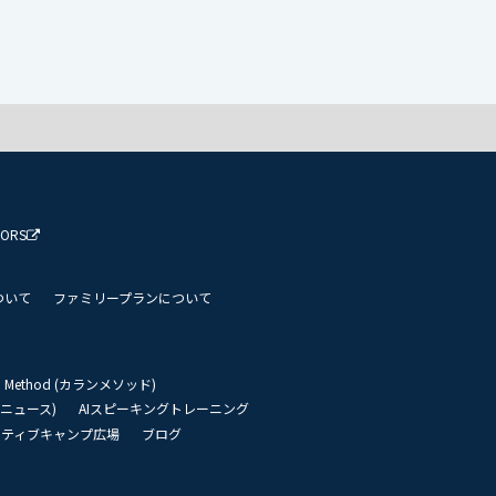
TORS
ついて
ファミリープランについて
an Method (カランメソッド)
リーニュース)
AIスピーキングトレーニング
イティブキャンプ広場
ブログ