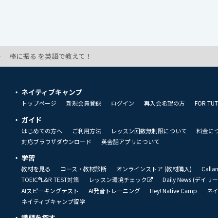
棒に振る を英語で教えて！
ネイティブキャンプ
トップページ
新規会員登録
ログイン
再入会希望の方
FOR TU
ガイド
はじめての方へ
ご利用方法
レッスン回数無制限について
料金に
対応ブラウザダウンロード
英会話アプリについて
学習
教材を見る
コース・教材診断
オンラインストア (教材購入)
Call
TOEIC®L&R TEST対策
レッスン環境チェック
Daily News (デイ
AIスピーキングテスト
AI発音トレーニング
Hey! Native Camp
ネ
ネイティブキャンプ留学
講師を探す