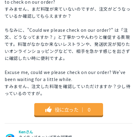
to check on our order?
すみません、まだ料理が来ていないのですが、注文がどうなっ
ているか確認してもらえますか？
ちなみに、"Could we please check on our order?" は「注
文、どうなってますか？」と丁寧かつやんわりと催促する表現
です。料理がなかなか来ないレストランや、発送状況が知りた
いオンラインショッピングなどで、相手を急かす感じを出さず
に確認したい時に便利ですよ。
Excuse me, could we please check on our order? We've
been waiting for a little while.
すみません、注文した料理を確認していただけますか？少し待
っているのですが。
役に立った
｜
0
Kenさん
ネイティブキャンプ英会話講師