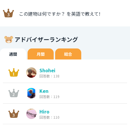
この建物は何ですか？ を英語で教えて!
アドバイザーランキング
週間
月間
総合
Shohei
回答数：138
Ken
回答数：119
Hiro
回答数：110