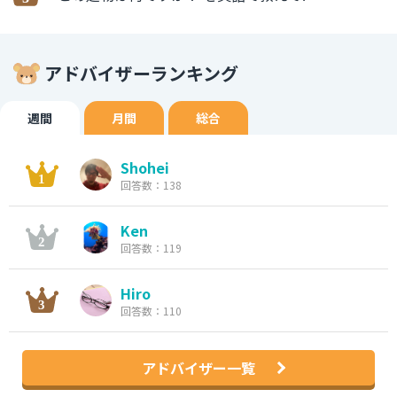
アドバイザーランキング
週間
月間
総合
Shohei
回答数：138
Ken
回答数：119
Hiro
回答数：110
アドバイザー一覧