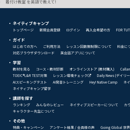
着付け教室 を英語で教えて!
ネイティブキャンプ
トップページ
新規会員登録
ログイン
再入会希望の方
FOR TU
ガイド
はじめての方へ
ご利用方法
レッスン回数無制限について
料金に
対応ブラウザダウンロード
英会話アプリについて
学習
教材を見る
コース・教材診断
オンラインストア (教材購入)
Call
TOEIC®L&R TEST対策
レッスン環境チェック
Daily News (デイ
AIスピーキングテスト
AI発音トレーニング
Hey! Native Camp
ネ
ネイティブキャンプ留学
講師を探す
ランキング
みんなのレビュー
ネイティブスピーカーについて
カ
キャラクター先生について
その他
特典・キャンペーン
アンケート結果 / 会員様の声
Going Global