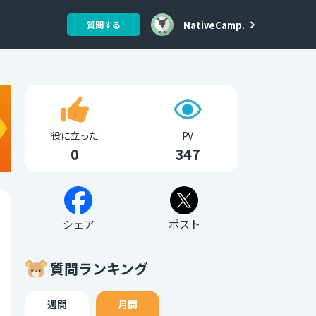
NativeCamp.
質問する
役に立った
PV
0
347
シェア
ポスト
質問ランキング
週間
月間