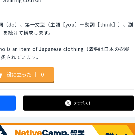
？
（do）、第一文型（主語［you］＋動詞［think］）、副
ourse）を続けて構成します。
is an item of Japanese clothing（着物は日本の衣服
膾炙されています。
役に立った
｜
0
Xで
ポスト