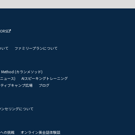
TORS
ついて
ファミリープランについて
an Method (カランメソッド)
リーニュース)
AIスピーキングトレーニング
イティブキャンプ広場
ブログ
ウンセリングについて
 世界への挑戦
オンライン英会話体験談