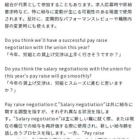
組合が代表として参加することもあります。求人応募時や昇給
要求時など、特に給与に変動が生じる可能性のある場面で使用
されます。反対に、定期的なパフォーマンスレビューや職務内
容の変更時にも使えます。
Do you think we'll have a successful pay raise
negotiation with the union this year?
「今年、労組との賃上げ交渉は上手く行きそうですか？」
Do you think the salary negotiations with the union for
this year's pay raise will go smoothly?
「今年の賃上げ交渉は、労組とスムーズに進むと思います
か？」
Pay raise negotiationと"Salary negotiation"は共に給与に
関する調整を指すが、それぞれ異なる状況を指しま
す。"Salary negotiation"は主に新しい職に就く際、または現
在の職位での給与を再評価する際に使用され、新しい給与額を
話し合うプロセスを指します。一方、"Pay raise