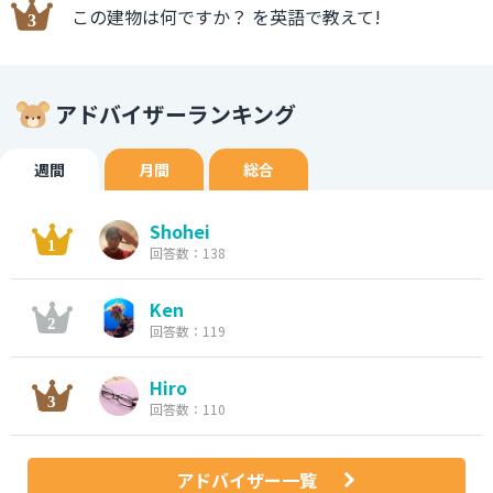
この建物は何ですか？ を英語で教えて!
アドバイザーランキング
週間
月間
総合
Shohei
回答数：138
Ken
回答数：119
Hiro
回答数：110
アドバイザー一覧