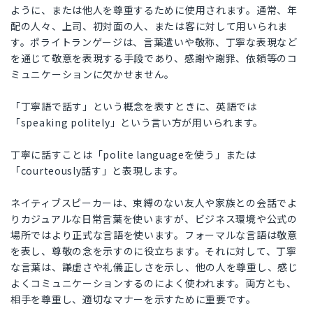
ように、または他人を尊重するために使用されます。通常、年
配の人々、上司、初対面の人、または客に対して用いられま
す。ポライトランゲージは、言葉遣いや敬称、丁寧な表現など
を通じて敬意を表現する手段であり、感謝や謝罪、依頼等のコ
ミュニケーションに欠かせません。
「丁寧語で話す」という概念を表すときに、英語では
「speaking politely」という言い方が用いられます。
丁寧に話すことは「polite languageを使う」または
「courteously話す」と表現します。
ネイティブスピーカーは、束縛のない友人や家族との会話でよ
りカジュアルな日常言葉を使いますが、ビジネス環境や公式の
場所ではより正式な言語を使います。フォーマルな言語は敬意
を表し、尊敬の念を示すのに役立ちます。それに対して、丁寧
な言葉は、謙虚さや礼儀正しさを示し、他の人を尊重し、感じ
よくコミュニケーションするのによく使われます。両方とも、
相手を尊重し、適切なマナーを示すために重要です。