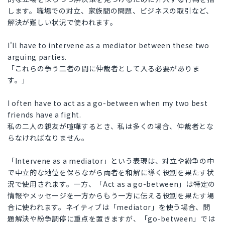
します。職場での対立、家族間の問題、ビジネスの取引など、
解決が難しい状況で使われます。
I'll have to intervene as a mediator between these two
arguing parties.
「これらの争う二者の間に仲裁者として入る必要がありま
す。」
I often have to act as a go-between when my two best
friends have a fight.
私の二人の親友が喧嘩するとき、私は多くの場合、仲裁者とな
らなければなりません。
「Intervene as a mediator」という表現は、対立や紛争の中
で中立的な地位を保ちながら両者を和解に導く役割を果たす状
況で使用されます。一方、「Act as a go-between」は特定の
情報やメッセージを一方からもう一方に伝える役割を果たす場
合に使われます。ネイティブは「mediator」を使う場合、問
題解決や紛争調停に重点を置きますが、「go-between」では