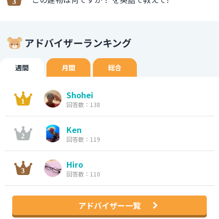
アドバイザーランキング
週間
月間
総合
Shohei
回答数：138
Ken
回答数：119
Hiro
回答数：110
アドバイザー一覧