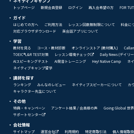
ネイティブキャンプ
トップページ
新規会員登録
ログイン
再入会希望の方
FOR TU
ガイド
はじめての方へ
ご利用方法
レッスン回数無制限について
料金に
対応ブラウザダウンロード
英会話アプリについて
学習
教材を見る
コース・教材診断
オンラインストア (教材購入)
Call
TOEIC®L&R TEST対策
レッスン環境チェック
Daily News (デイ
AIスピーキングテスト
AI発音トレーニング
Hey! Native Camp
ネ
ネイティブキャンプ留学
講師を探す
ランキング
みんなのレビュー
ネイティブスピーカーについて
カ
キャラクター先生について
その他
特典・キャンペーン
アンケート結果 / 会員様の声
Going Global
サポートセンター
会社情報
サイトマップ
運営会社
利用規約
特定商取引法
個人情報取扱