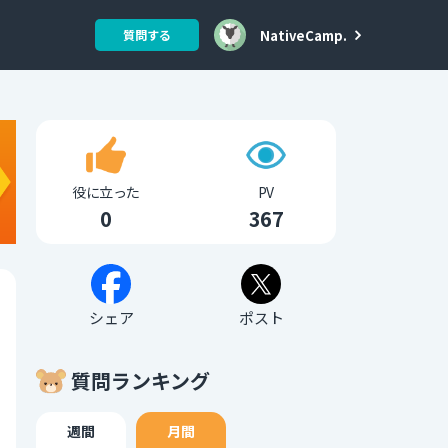
NativeCamp.
質問する
役に立った
PV
0
367
シェア
ポスト
質問ランキング
週間
月間