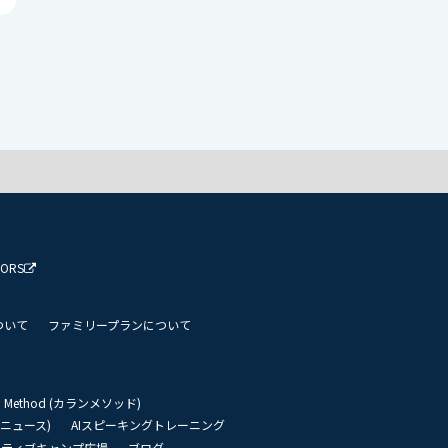
TORS
ついて
ファミリープランについて
an Method (カランメソッド)
リーニュース)
AIスピーキングトレーニング
イティブキャンプ広場
ブログ