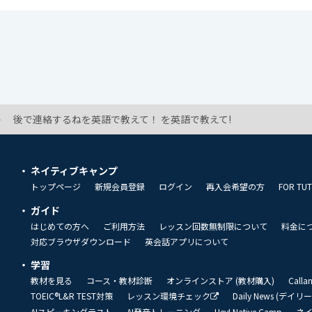
後で連絡するねを英語で教えて！ を英語で教えて!
ネイティブキャンプ
トップページ
新規会員登録
ログイン
再入会希望の方
FOR TU
ガイド
はじめての方へ
ご利用方法
レッスン回数無制限について
料金に
対応ブラウザダウンロード
英会話アプリについて
学習
教材を見る
コース・教材診断
オンラインストア (教材購入)
Call
TOEIC®L&R TEST対策
レッスン環境チェック
Daily News (デイ
AIスピーキングテスト
AI発音トレーニング
Hey! Native Camp
ネ