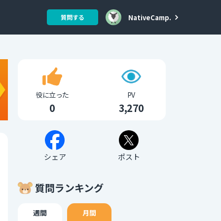
NativeCamp.
質問する
役に立った
PV
0
3,270
シェア
ポスト
質問ランキング
週間
月間