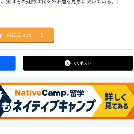
が、実はその疑問は我々の矛盾を見事に突いている。）
役に立った
｜
0
Xで
ポスト