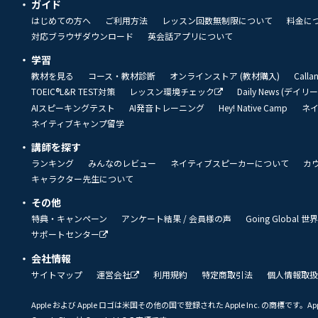
ガイド
はじめての方へ
ご利用方法
レッスン回数無制限について
料金に
対応ブラウザダウンロード
英会話アプリについて
学習
教材を見る
コース・教材診断
オンラインストア (教材購入)
Call
TOEIC®L&R TEST対策
レッスン環境チェック
Daily News (デイ
AIスピーキングテスト
AI発音トレーニング
Hey! Native Camp
ネ
ネイティブキャンプ留学
講師を探す
ランキング
みんなのレビュー
ネイティブスピーカーについて
カ
キャラクター先生について
その他
特典・キャンペーン
アンケート結果 / 会員様の声
Going Global
サポートセンター
会社情報
サイトマップ
運営会社
利用規約
特定商取引法
個人情報取扱
Apple および Apple ロゴは米国その他の国で登録された Apple Inc. の商標です。App 