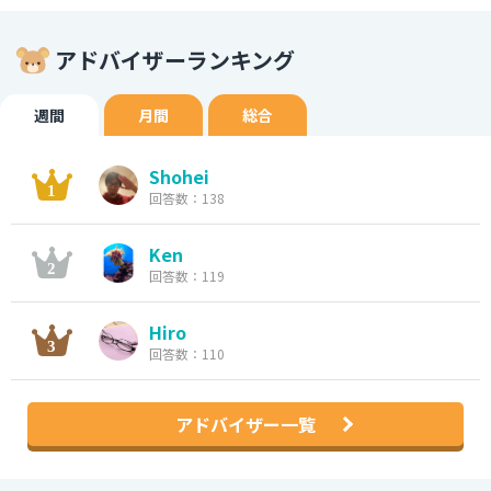
アドバイザーランキング
週間
月間
総合
Shohei
回答数：138
Ken
回答数：119
Hiro
回答数：110
アドバイザー一覧