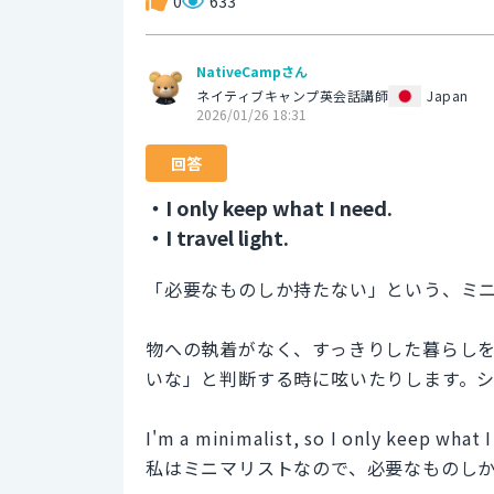
0
633
NativeCampさん
ネイティブキャンプ英会話講師
Japan
2026/01/26 18:31
回答
・I only keep what I need.
・I travel light.
「必要なものしか持たない」という、ミ
物への執着がなく、すっきりした暮らし
いな」と判断する時に呟いたりします。
I'm a minimalist, so I only keep what I
私はミニマリストなので、必要なものし