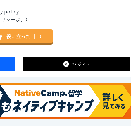
y policy.
ポリシーよ。）
役に立った
｜
0
Xで
ポスト