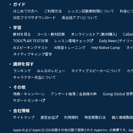
ガイド
はじめての方へ
ご利用方法
レッスン回数無制限について
料金に
対応ブラウザダウンロード
英会話アプリについて
学習
教材を見る
コース・教材診断
オンラインストア (教材購入)
Call
TOEIC®L&R TEST対策
レッスン環境チェック
Daily News (デイ
AIスピーキングテスト
AI発音トレーニング
Hey! Native Camp
ネ
ネイティブキャンプ留学
講師を探す
ランキング
みんなのレビュー
ネイティブスピーカーについて
カ
キャラクター先生について
その他
特典・キャンペーン
アンケート結果 / 会員様の声
Going Global
サポートセンター
会社情報
サイトマップ
運営会社
利用規約
特定商取引法
個人情報取扱
Apple および Apple ロゴは米国その他の国で登録された Apple Inc. の商標です。App 