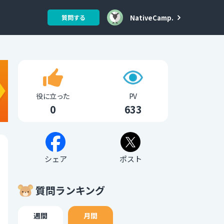
NativeCamp.
質問する
役に立った
PV
0
633
シェア
ポスト
質問ランキング
週間
月間