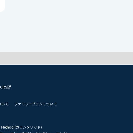
TORS
ついて
ファミリープランについて
an Method (カランメソッド)