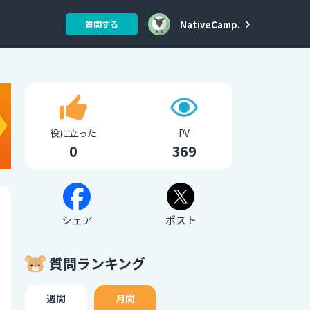
NativeCamp.
質問する
役に立った
PV
0
369
シェア
ポスト
質問ランキング
週間
月間