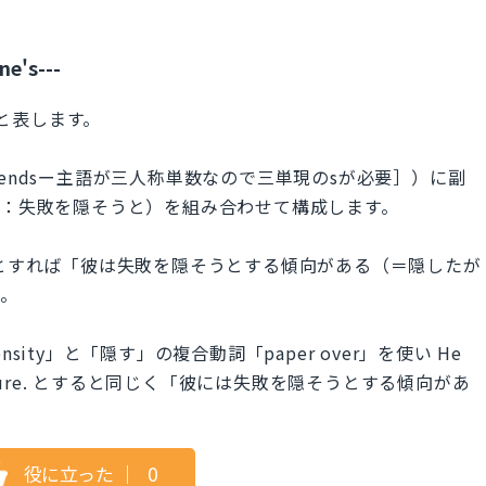
ne's---
e」と表します。
endsー主語が三人称単数なので三単現のsが必要］）に副
ailure：失敗を隠そうと）を組み合わせて構成します。
 failure. とすれば「彼は失敗を隠そうとする傾向がある（＝隠したが
す。
ity」と「隠す」の複合動詞「paper over」を使い He
er his failure. とすると同じく「彼には失敗を隠そうとする傾向があ
役に立った
｜
0