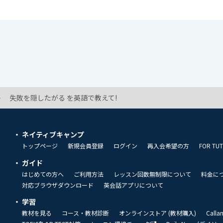
失敗を隠したがる を英語で教えて!
ネイティブキャンプ
トップページ
新規会員登録
ログイン
再入会希望の方
FOR TU
ガイド
はじめての方へ
ご利用方法
レッスン回数無制限について
料金に
対応ブラウザダウンロード
英会話アプリについて
学習
教材を見る
コース・教材診断
オンラインストア (教材購入)
Call