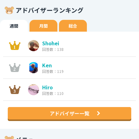
アドバイザーランキング
週間
月間
総合
Shohei
回答数：138
Ken
回答数：119
Hiro
回答数：110
アドバイザー一覧