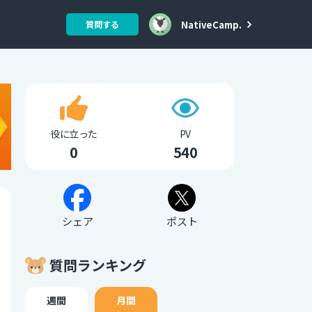
NativeCamp.
質問する
役に立った
PV
0
540
シェア
ポスト
質問ランキング
週間
月間