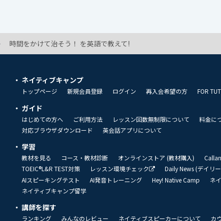
時間をかけて治そう！ を英語で教えて!
ネイティブキャンプ
トップページ
新規会員登録
ログイン
再入会希望の方
FOR TU
ガイド
はじめての方へ
ご利用方法
レッスン回数無制限について
料金に
対応ブラウザダウンロード
英会話アプリについて
学習
教材を見る
コース・教材診断
オンラインストア (教材購入)
Call
TOEIC®L&R TEST対策
レッスン環境チェック
Daily News (デイ
AIスピーキングテスト
AI発音トレーニング
Hey! Native Camp
ネ
ネイティブキャンプ留学
講師を探す
ランキング
みんなのレビュー
ネイティブスピーカーについて
カ