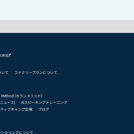
TORS
ついて
ファミリープランについて
an Method (カランメソッド)
リーニュース)
AIスピーキングトレーニング
イティブキャンプ広場
ブログ
ウンセリングについて