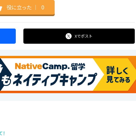
役に立った
｜
0
Xで
ポスト
て!