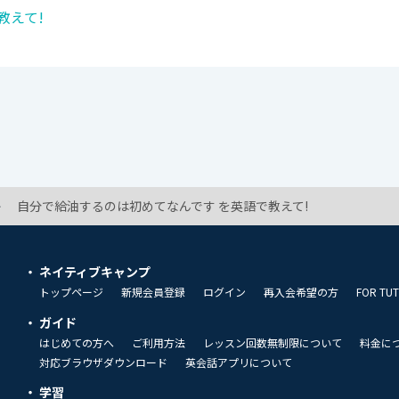
教えて!
自分で給油するのは初めてなんです を英語で教えて!
ネイティブキャンプ
トップページ
新規会員登録
ログイン
再入会希望の方
FOR TU
ガイド
はじめての方へ
ご利用方法
レッスン回数無制限について
料金に
対応ブラウザダウンロード
英会話アプリについて
学習