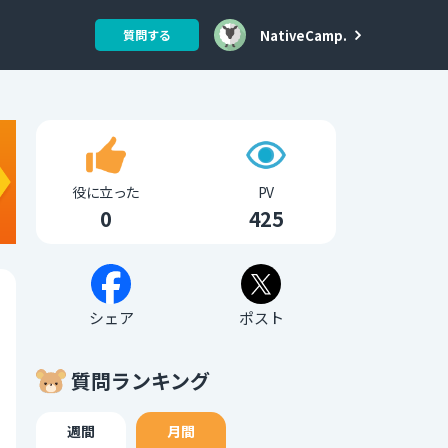
NativeCamp.
質問する
役に立った
PV
0
425
シェア
ポスト
質問ランキング
週間
月間