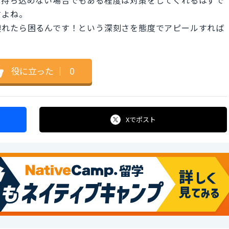
すよね。
壊れたら困るんです！という深刻さを態度でアピールすれば
役に立った
｜
0
Xで
ポスト