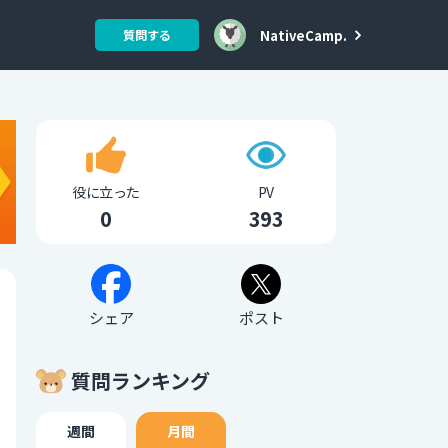
NativeCamp.
質問する
役に立った
PV
0
393
シェア
ポスト
質問ランキング
週間
月間