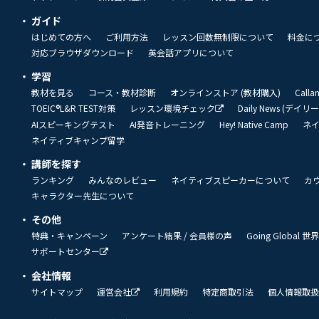
ガイド
はじめての方へ
ご利用方法
レッスン回数無制限について
料金に
対応ブラウザダウンロード
英会話アプリについて
学習
教材を見る
コース・教材診断
オンラインストア (教材購入)
Call
TOEIC®L&R TEST対策
レッスン環境チェック
Daily News (デイ
AIスピーキングテスト
AI発音トレーニング
Hey! Native Camp
ネ
ネイティブキャンプ留学
講師を探す
ランキング
みんなのレビュー
ネイティブスピーカーについて
カ
キャラクター先生について
その他
特典・キャンペーン
アンケート結果 / 会員様の声
Going Global
サポートセンター
会社情報
サイトマップ
運営会社
利用規約
特定商取引法
個人情報取扱