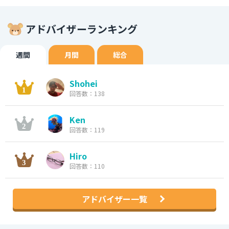
アドバイザーランキング
週間
月間
総合
Shohei
回答数：138
Ken
回答数：119
Hiro
回答数：110
アドバイザー一覧