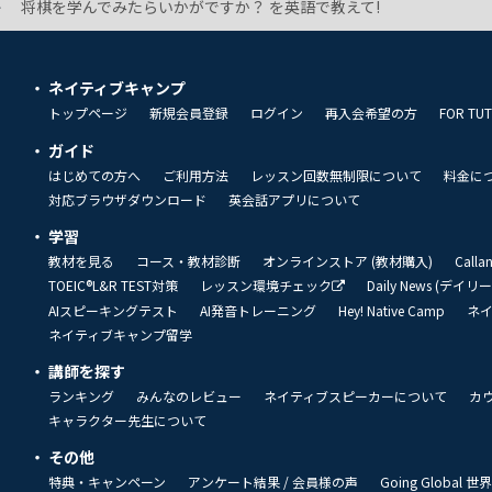
将棋を学んでみたらいかがですか？ を英語で教えて!
ネイティブキャンプ
トップページ
新規会員登録
ログイン
再入会希望の方
FOR TU
ガイド
はじめての方へ
ご利用方法
レッスン回数無制限について
料金に
対応ブラウザダウンロード
英会話アプリについて
学習
教材を見る
コース・教材診断
オンラインストア (教材購入)
Call
TOEIC®L&R TEST対策
レッスン環境チェック
Daily News (デイ
AIスピーキングテスト
AI発音トレーニング
Hey! Native Camp
ネ
ネイティブキャンプ留学
講師を探す
ランキング
みんなのレビュー
ネイティブスピーカーについて
カ
キャラクター先生について
その他
特典・キャンペーン
アンケート結果 / 会員様の声
Going Global