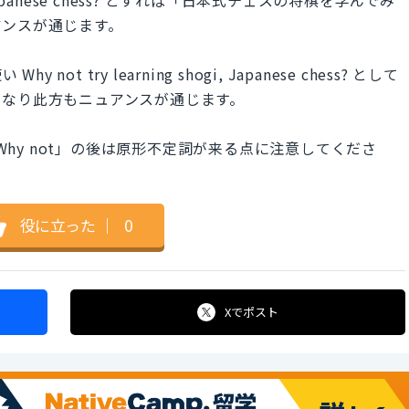
アンスが通じます。
ot try learning shogi, Japanese chess? として
になり此方もニュアンスが通じます。
「Why not」の後は原形不定詞が来る点に注意してくださ
役に立った
｜
0
Xで
ポスト