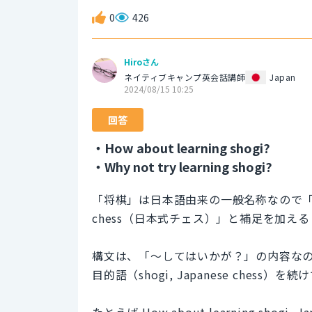
0
426
Hiroさん
ネイティブキャンプ英会話講師
Japan
2024/08/15 10:25
回答
・How about learning shogi?
・Why not try learning shogi?
「将棋」は日本語由来の一般名称なので「sh
chess（日本式チェス）」と補足を加え
構文は、「～してはいかが？」の内容なので「H
目的語（shogi, Japanese chess）
たとえば How about learning sho