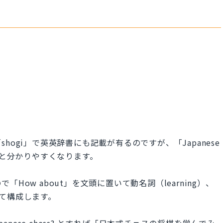
ogi」で英英辞書にも記載が有るのですが、「Japanese
ると分かりやすくなります。
ow about」を文頭に置いて動名詞（learning）、
を続けて構成します。
gi, Japanese chess? とすれば「日本式チェスの将棋を学んでみ