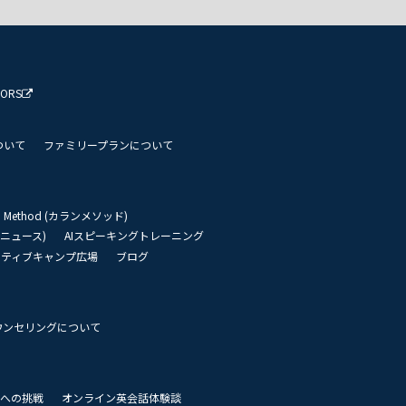
TORS
ついて
ファミリープランについて
an Method (カランメソッド)
リーニュース)
AIスピーキングトレーニング
イティブキャンプ広場
ブログ
ウンセリングについて
 世界への挑戦
オンライン英会話体験談