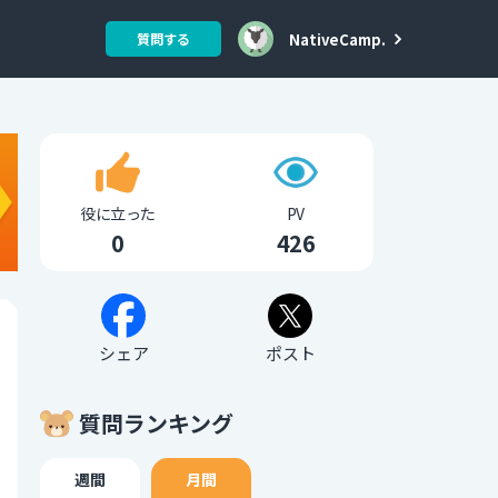
NativeCamp.
質問する
役に立った
PV
0
426
シェア
ポスト
質問ランキング
週間
月間