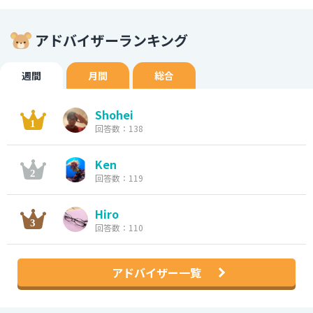
アドバイザーランキング
週間
月間
総合
Shohei
回答数：138
Ken
回答数：119
Hiro
回答数：110
アドバイザー一覧