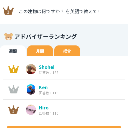
この建物は何ですか？ を英語で教えて!
アドバイザーランキング
週間
月間
総合
Shohei
回答数：138
Ken
回答数：119
Hiro
回答数：110