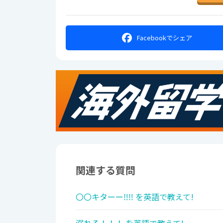
Facebookで
シェア
関連する質問
〇〇キターー‼︎‼︎ を英語で教えて!