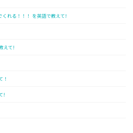
くれる！！！ を英語で教えて!
教えて!
て！
て!