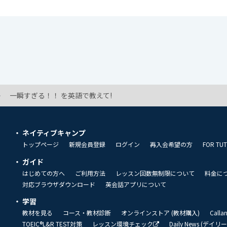
一瞬すぎる！！ を英語で教えて!
ネイティブキャンプ
トップページ
新規会員登録
ログイン
再入会希望の方
FOR TU
ガイド
はじめての方へ
ご利用方法
レッスン回数無制限について
料金に
対応ブラウザダウンロード
英会話アプリについて
学習
教材を見る
コース・教材診断
オンラインストア (教材購入)
Call
TOEIC®L&R TEST対策
レッスン環境チェック
Daily News (デイ