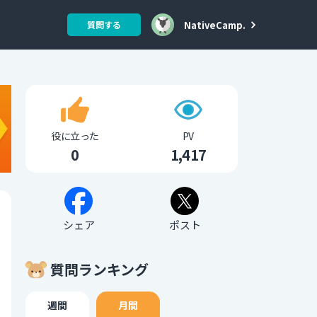
NativeCamp.
質問する
役に立った
PV
0
1,417
シェア
ポスト
質問ランキング
週間
月間