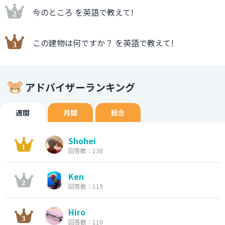
今のところ を英語で教えて!
この建物は何ですか？ を英語で教えて!
アドバイザーランキング
週間
月間
総合
Shohei
回答数：138
Ken
回答数：119
Hiro
回答数：110